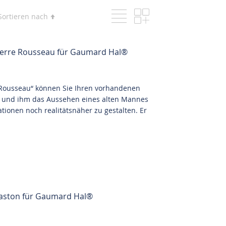
Liste
Raster
Ansicht
In
Sortieren nach
als
absteigender
Reihenfolge
ierre Rousseau für Gaumard Hal®
 Rousseau“ können Sie Ihren vorhandenen
 und ihm das Aussehen eines alten Mannes
ionen noch realitätsnäher zu gestalten. Er
aston für Gaumard Hal®