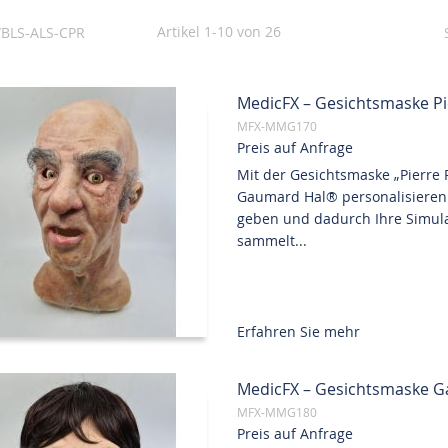
Artikel
1
-
10
von
26
BLS-ALS-CPR
MedicFX – Gesichtsmaske P
MFX-MMG170
Preis auf Anfrage
Mit der Gesichtsmaske „Pierre
Gaumard Hal® personalisieren
geben und dadurch Ihre Simulat
sammelt...
Erfahren Sie mehr
MedicFX – Gesichtsmaske G
MFX-MMG180
Preis auf Anfrage