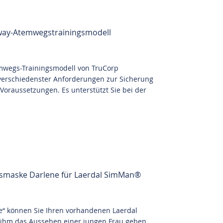
irway-Atemwegstrainingsmodell
emwegs-Trainingsmodell von TruCorp
 verschiedenster Anforderungen zur Sicherung
oraussetzungen. Es unterstützt Sie bei der
tsmaske Darlene für Laerdal SimMan®
e“ können Sie Ihren vorhandenen Laerdal
ihm das Aussehen einer jungen Frau geben,