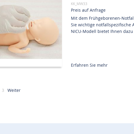
KK_MW33
Preis auf Anfrage
Mit dem Frühgeborenen-Notfall
Sie wichtige notfallspezifisch
NICU-Modell bietet Ihnen dazu a
Erfahren Sie mehr
sen gerade Seite
ite
Seite
3
Weiter