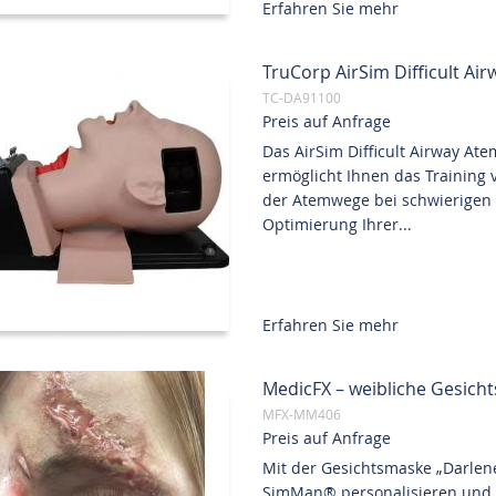
Erfahren Sie mehr
TruCorp AirSim Difficult A
TC-DA91100
Preis auf Anfrage
Das AirSim Difficult Airway At
ermöglicht Ihnen das Training
der Atemwege bei schwierigen V
Optimierung Ihrer...
Erfahren Sie mehr
MedicFX – weibliche Gesich
MFX-MM406
Preis auf Anfrage
Mit der Gesichtsmaske „Darlen
SimMan® personalisieren und 