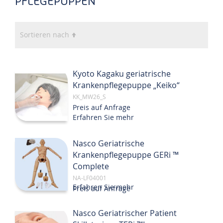
PFLEGEPUPPEN
In
Sortieren nach
absteigender
Reihenfolge
Kyoto Kagaku geriatrische
Krankenpflegepuppe „Keiko“
KK_MW26_S
Preis auf Anfrage
Erfahren Sie mehr
Nasco Geriatrische
Krankenpflegepuppe GERi ™
Complete
NA-LF04001
Erfahren Sie mehr
Preis auf Anfrage
Nasco Geriatrischer Patient