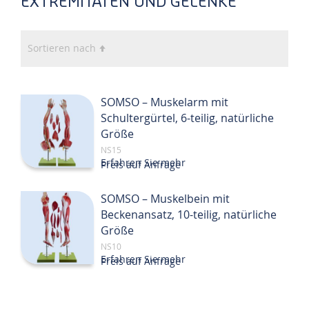
EXTREMITÄTEN UND GELENKE
In
Sortieren nach
absteigender
Reihenfolge
SOMSO – Muskelarm mit
Schultergürtel, 6-teilig, natürliche
Größe
NS15
Erfahren Sie mehr
Preis auf Anfrage
SOMSO – Muskelbein mit
Beckenansatz, 10-teilig, natürliche
Größe
NS10
Erfahren Sie mehr
Preis auf Anfrage