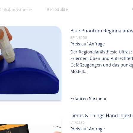
9
Produkte
Lokalanästhesie
Blue Phantom Regionalanäst
BF-NB150
Preis auf Anfrage
Der Regionalanästhesie Ultrasc
Erlernen, Üben und Aufrechterh
Gefäßzugängen und das punktge
Modell...
Erfahren Sie mehr
Limbs & Things Hand-Injekt
LT70230
Preis auf Anfrage