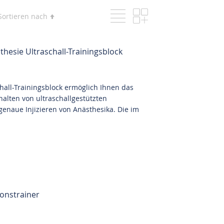
Liste
Raster
Ansicht
In
Sortieren nach
als
absteigender
Reihenfolge
hesie Ultraschall-Trainingsblock
hall-Trainingsblock ermöglich Ihnen das
alten von ultraschallgestützten
naue Injizieren von Anästhesika. Die im
ionstrainer