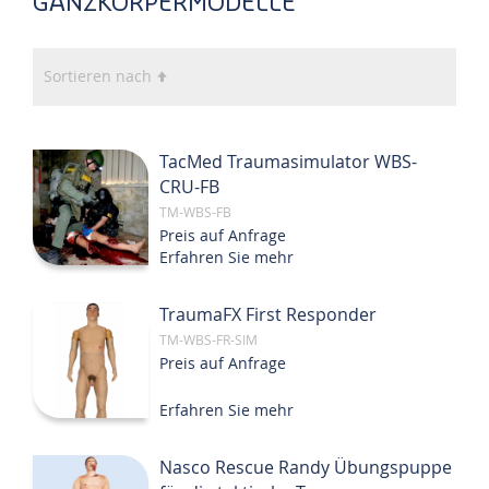
GANZKÖRPERMODELLE
In
Sortieren nach
absteigender
Reihenfolge
TacMed Traumasimulator WBS-
CRU-FB
TM-WBS-FB
Preis auf Anfrage
Erfahren Sie mehr
TraumaFX First Responder
TM-WBS-FR-SIM
Preis auf Anfrage
Erfahren Sie mehr
Nasco Rescue Randy Übungspuppe