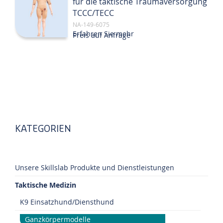
für die taktische Traumaversorgung
TCCC/TECC
NA-149-6075
Erfahren Sie mehr
Preis auf Anfrage
KATEGORIEN
Unsere Skillslab Produkte und Dienstleistungen
Taktische Medizin
K9 Einsatzhund/Diensthund
Ganzkörpermodelle