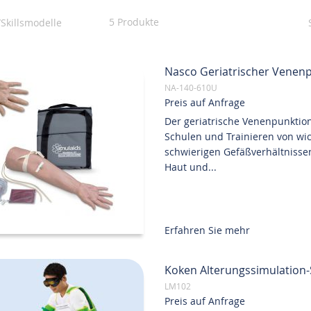
5
Produkte
Skillsmodelle
Nasco Geriatrischer Venen
NA-140-610U
Preis auf Anfrage
Der geriatrische Venenpunktio
Schulen und Trainieren von w
schwierigen Gefäßverhältnissen
Haut und...
Erfahren Sie mehr
Koken Alterungssimulation-
LM102
Preis auf Anfrage