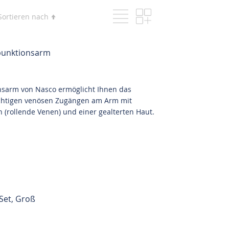
Liste
Raster
Ansicht
In
Sortieren nach
als
absteigender
Reihenfolge
punktionsarm
nsarm von Nasco ermöglicht Ihnen das
ichtigen venösen Zugängen am Arm mit
 (rollende Venen) und einer gealterten Haut.
Set, Groß