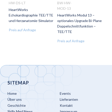
HW-DS-LT
BW-HW-
MOD-13
HeartWorks
ZUR
ZUR
Echokardiographie TEE/TTE
HeartWorks Modul 13 –
WUNSCHLISTE
WUNSCHLISTE
und Herzanatomie-Simulator
optionales Upgrade Bi-Plane
HINZUFÜGEN
HINZUFÜGEN
Doppelschnittfunktion –
Preis auf Anfrage
TEE/TTE
Preis auf Anfrage
SITEMAP
Home
Events
Über uns
Lieferanten
Geschichte
Kontakt
Skills Med News
Impressum