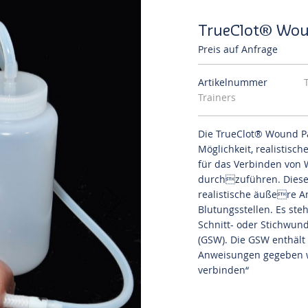
TrueClot® Wou
Preis auf Anfrage
Artikelnummer
Trainers
Die TrueClot® Wound Pa
Möglichkeit, realistisc
für das Verbinden von 
durchzuführen. Diese
realistische äußere 
Blutungsstellen. Es st
Schnitt- oder Stichwun
(GSW). Die GSW enthäl
Anweisungen gegeben w
verbinden“