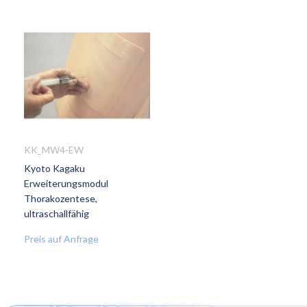
KK_MW4-EW
Kyoto Kagaku
ZUR
Erweiterungsmodul
WUNSCHLISTE
Thorakozentese,
HINZUFÜGEN
ultraschallfähig
Preis auf Anfrage