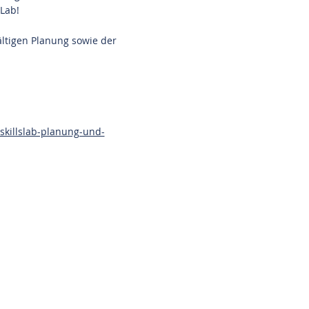
sLab!
ltigen Planung sowie der
skillslab-planung-und-